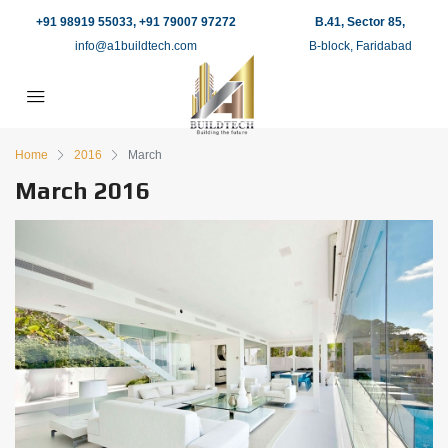
+91 98919 55033, +91 79007 97272
B.41, Sector 85,
info@a1buildtech.com
B-block, Faridabad
Home
2016
March
March 2016