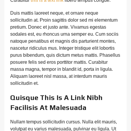
Curabitur
this is a text link
libero tempus congue.
Duis mattis laoreet neque, et ornare neque
sollicitudin at. Proin sagittis dolor sed mi elementum
pretium. Donec et justo ante. Vivamus egestas
sodales est, eu rhoncus urna semper eu. Cum sociis
natoque penatibus et magnis dis parturient montes,
nascetur ridiculus mus. Integer tristique elit lobortis
purus bibendum, quis dictum metus mattis. Phasellus
posuere felis sed eros porttitor mattis. Curabitur
massa magna, tempor in blandit id, porta in ligula.
Aliquam laoreet nisl massa, at interdum mauris
sollicitudin et.
Quisque This Is A Link Nibh
Facilisis At Malesuada
Nullam tempus sollicitudin cursus. Nulla elit mauris,
volutpat eu varius malesuada, pulvinar eu ligula. Ut